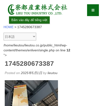
Bấm vào đây để tiếng việt
HOME
>
1745280673387
/home/lieutou/lieutou.co.jp/public_html/wp-
content/themes/enliven/single.php on line
12
">
1745280673387
Posted on
2025年5月1日
by
lieutou