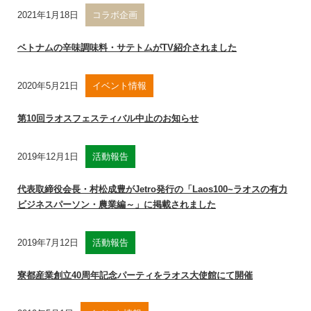
2021年1月18日
コラボ企画
ベトナムの辛味調味料・サテトムがTV紹介されました
2020年5月21日
イベント情報
第10回ラオスフェスティバル中止のお知らせ
2019年12月1日
活動報告
代表取締役会長・村松成豊がJetro発行の「Laos100~ラオスの有力
ビジネスパーソン・農業編～」に掲載されました
2019年7月12日
活動報告
寮都産業創立40周年記念パーティをラオス大使館にて開催