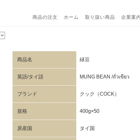
商品の注文
ホーム
取り扱い商品
企業案
商品名
緑豆
英語/タイ語
MUNG BEAN /ถั่วเขียว
ブランド
クック（COCK）
規格
400g×50
原産国
タイ国