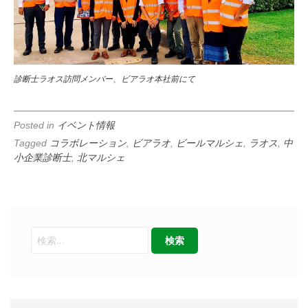
診断士ラオス訪問メンバー、ビアラオ本社前にて
Posted in
イベント情報
Tagged
コラボレーション
,
ビアラオ
,
ビールマルシェ
,
ラオス
,
中
小企業診断士
,
北マルシェ