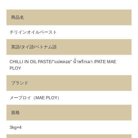
商品名
チリインオイルペースト
英語/タイ語/ベトナム語
CHILLI IN OIL PASTE/"แม่พลอย" น้ำพริกเผา /PATE MAE
PLOY
ブランド
メープロイ（MAE PLOY）
規格
3kg×4