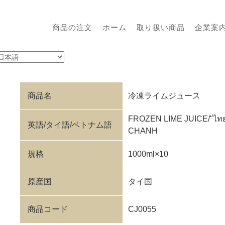
商品の注文
ホーム
取り扱い商品
企業案
商品名
冷凍ライムジュース
FROZEN LIME JUICE/"ไทย
英語/タイ語/ベトナム語
CHANH
規格
1000ml×10
原産国
タイ国
商品コード
CJ0055