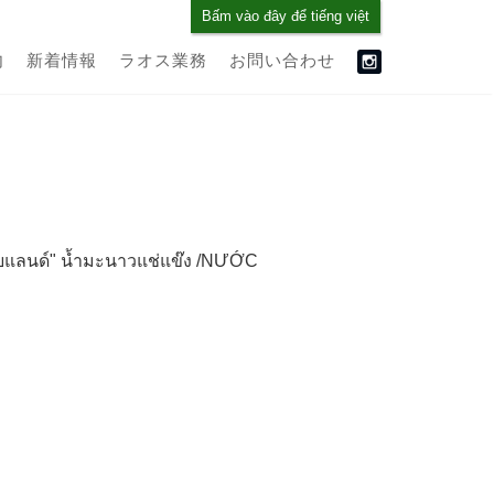
Bấm vào đây để tiếng việt
内
新着情報
ラオス業務
お問い合わせ
แลนด์" น้ำมะนาวแช่แข๊ง /NƯỚC