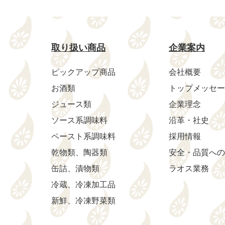
取り扱い商品
企業案内
ピックアップ商品
会社概要
お酒類
トップメッセー
ジュース類
企業理念
ソース系調味料
沿革・社史
ペースト系調味料
採用情報
乾物類、陶器類
安全・品質への
缶詰、漬物類
ラオス業務
冷蔵、冷凍加工品
新鮮、冷凍野菜類