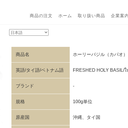
商品の注文
ホーム
取り扱い商品
企業案
）
商品名
ホーリーバジル（カパオ）
英語/タイ語/ベトナム語
FRESHED HOLY BASIL/ใบ
ブランド
-
規格
100g単位
原産国
沖縄、タイ国