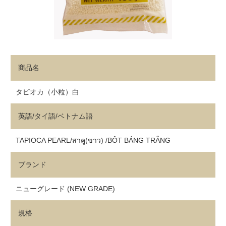
商品名
タピオカ（小粒）白
英語/タイ語/ベトナム語
TAPIOCA PEARL/สาคู(ขาว) /BÔT BÁNG TRẮNG
ブランド
ニューグレード (NEW GRADE)
規格