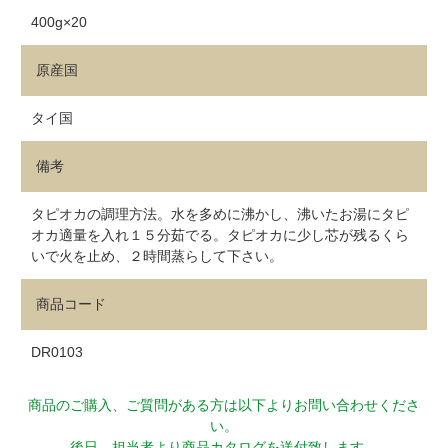
400g×20
原産国
タイ国
備考
タピオカの調理方法。水を多めに沸かし、沸いたお湯にタピ
オカ適量を入れ１５分茹でる。タピオカに少し芯が残るくら
いで火を止め、２時間蒸らして下さい。
商品コード
DR0103
商品のご購入、ご質問がある方は以下よりお問い合わせくださ
い。
後日、担当者より商品カタログを送付致します。