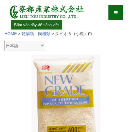
Bấm vào đây để tiếng việt
HOME
>
乾物類、陶器類
>
タピオカ（小粒）白