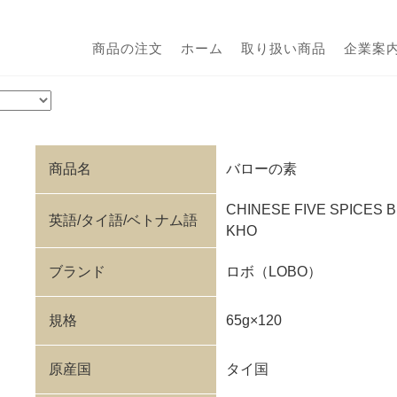
商品の注文
ホーム
取り扱い商品
企業案
商品名
バローの素
CHINESE FIVE SPICES BL
英語/タイ語/ベトナム語
KHO
ブランド
ロボ（LOBO）
規格
65g×120
原産国
タイ国