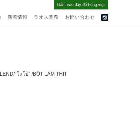
Bấm vào đây để tiếng việt
内
新着情報
ラオス業務
お問い合わせ
END/"โลโบ้" /BỘT LÀM THỊT