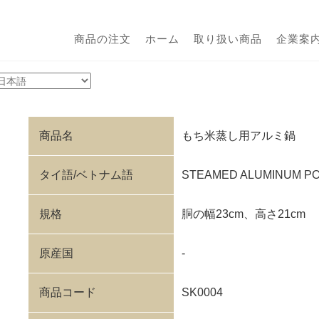
商品の注文
ホーム
取り扱い商品
企業案
商品名
もち米蒸し用アルミ鍋
タイ語/ベトナム語
STEAMED ALUMINUM POT /
規格
胴の幅23cm、高さ21cm
原産国
-
商品コード
SK0004