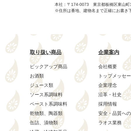
本社：〒174-0073 東京都板橋区東山町
※住所は番地、建物名まで正確にお書き
取り扱い商品
企業案内
ピックアップ商品
会社概要
お酒類
トップメッセー
ジュース類
企業理念
ソース系調味料
沿革・社史
ペースト系調味料
採用情報
乾物類、陶器類
安全・品質への
缶詰、漬物類
ラオス業務