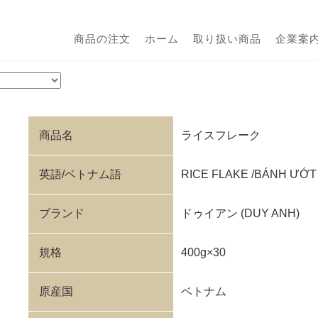
商品の注文
ホーム
取り扱い商品
企業案
商品名
ライスフレーク
英語/ベトナム語
RICE FLAKE /BÁNH ƯỚT
ブランド
ドゥイアン (DUY ANH)
規格
400g×30
原産国
ベトナム