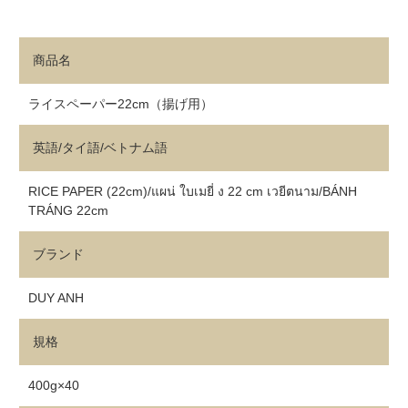
商品名
ライスペーパー22cm（揚げ用）
英語/タイ語/ベトナム語
RICE PAPER (22cm)/แผน่ ใบเมยี่ ง 22 cm เวยีตนาม/BÁNH
TRÁNG 22cm
ブランド
DUY ANH
規格
400g×40